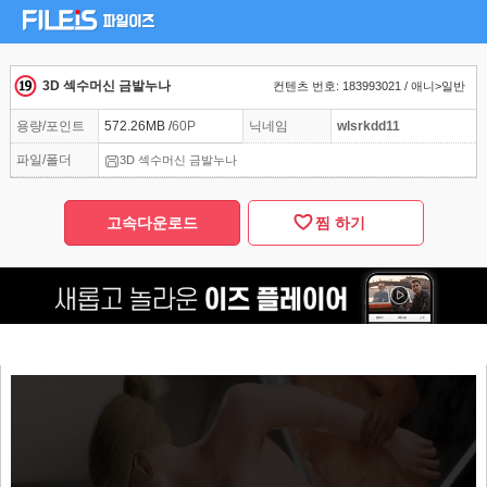
3D 섹수머신 금발누나
컨텐츠 번호: 183993021 / 애니>일반
용량/포인트
572.26MB /
60P
닉네임
wlsrkdd11
파일/폴더
3D 섹수머신 금발누나
고속다운로드
찜 하기