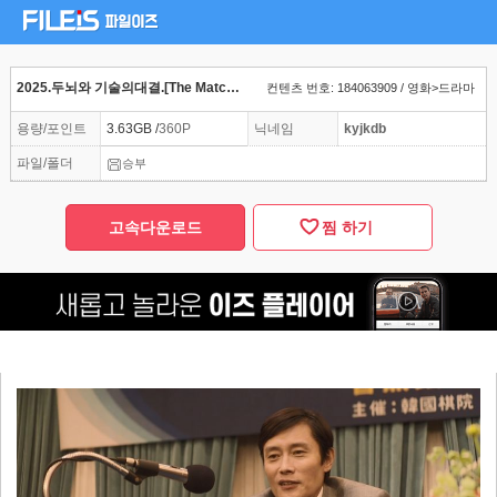
2025.두뇌와 기술의대결.[The Match].1080p
컨텐츠 번호: 184063909 / 영화>드라마
용량/포인트
3.63GB /
360P
닉네임
kyjkdb
파일/폴더
승부
고속다운로드
찜 하기