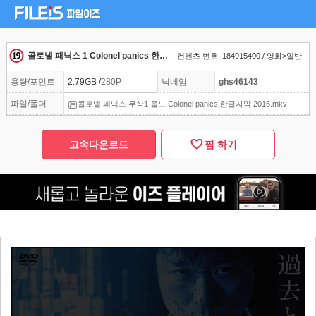
콜로넬 패닉스 1 Colonel panics 한글자막 2016
컨텐츠 번호: 184915400 / 영화>일반
용량/포인트
2.79GB /
280P
닉네임
ghs46143
파일/폴더
콜로넬 패닉스 무샥1 올노 Colonel panics 한글자막 2016.mkv
고속다운로드
찜 하기