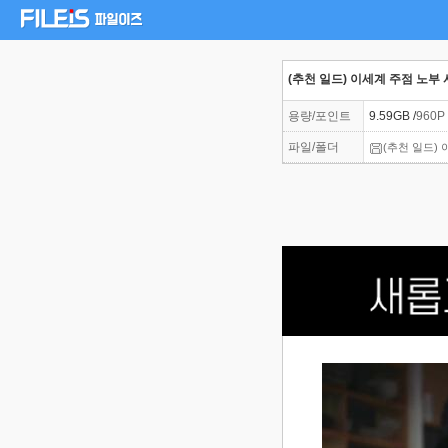
(추천 일드) 이세계 주점 노부 
용량/포인트
9.59GB /
960P
파일/폴더
(추천 일드) 