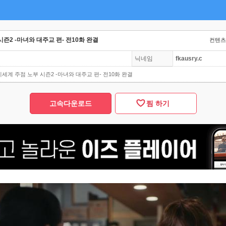
시즌2 -마녀와 대주교 편- 전10화 완결
컨텐츠 
닉네임
fkausry.c
이세계 주점 노부 시즌2 -마녀와 대주교 편- 전10화 완결
고속다운로드
찜 하기