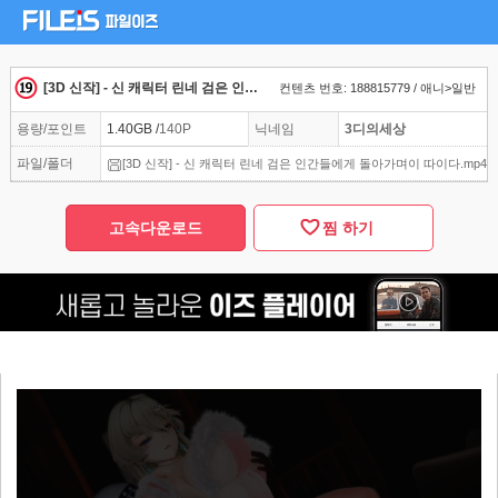
[3D 신작] - 신 캐릭터 린네 검은 인간들에게 돌아가며이 따이다
컨텐츠 번호: 188815779 / 애니>일반
용량/포인트
1.40GB /
140P
닉네임
3디의세상
파일/폴더
[3D 신작] - 신 캐릭터 린네 검은 인간들에게 돌아가며이 따이다.mp4
고속다운로드
찜 하기