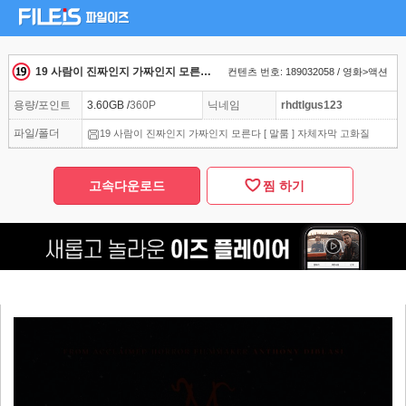
19 사람이 진짜인지 가짜인지 모른다 [ 말룸 ] 자체자막 고화질
컨텐츠 번호: 189032058 / 영화>액션
용량/포인트
3.60GB /
360P
닉네임
rhdtlgus123
파일/폴더
19 사람이 진짜인지 가짜인지 모른다 [ 말룸 ] 자체자막 고화질
고속다운로드
찜 하기