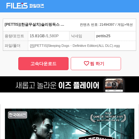
[PETTIS](한글무설치)슬리핑독스 모든확장팩 디피니티브 에디션 ALL DLC 홍콩 GTA 자유도 액션 rpg 오픈월드
컨텐츠 번호: 21494397 / 게임>액션
용량/포인트
15.81GB /
1,580P
닉네임
pettis25
파일/폴더
[PETTIS]Sleeping Dogs - Definitive Edition(ALL DLC).egg
고속다운로드
찜 하기