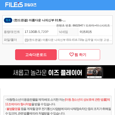
(한드완결) 아름다운 나의신부 01화-16화 전편 고화질 720p 김무열 이시영 고성희 이승연
컨텐츠 번호: 8602947 / 드라마>미니시리즈
용량/포인트
17.13GB /
1,720P
닉네임
이즈리즈
파일/폴더
(한드완결) 아름다운 나의신부 E01-E16.720p 김무열 이시영 고성희 이승연
고속다운로드
찜 하기
- 아동/청소년 이용음란물을 제작.배포.소지한 자는
[아동.청소년의 성보호에 관한 법률] 제
11조에 따라 형사처벌
을 받을 수 있습니다.
-
불법촬영물
등을 게재할 경우 전기통신사업법에 따라 삭제/접속차단 등의 조치가 취해질
수 있으며, 관련 법률에 따라 처벌받을 수 있습니다.