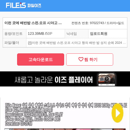
이런 곳에 배반밥 스핀.오프 시야고 짱의 배반 밥 성지 순례 2024 05화 1080p
컨텐츠 번호: 97022743 / 드라마>일드
용량/포인트
123.39MB /
50P
닉네임
업로드회원
파일/폴더
이런 곳에 배반밥 스핀.오프 시야고 짱의 배반 밥 성지 순례 2024 05화 1080p
고속다운로드
찜 하기