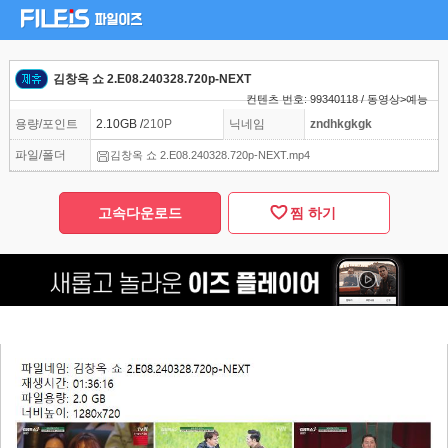
김창옥 쇼 2.E08.240328.720p-NEXT
컨텐츠 번호: 99340118 / 동영상>예능
용량/포인트
2.10GB /
210P
닉네임
zndhkgkgk
파일/폴더
김창옥 쇼 2.E08.240328.720p-NEXT.mp4
고속다운로드
찜 하기